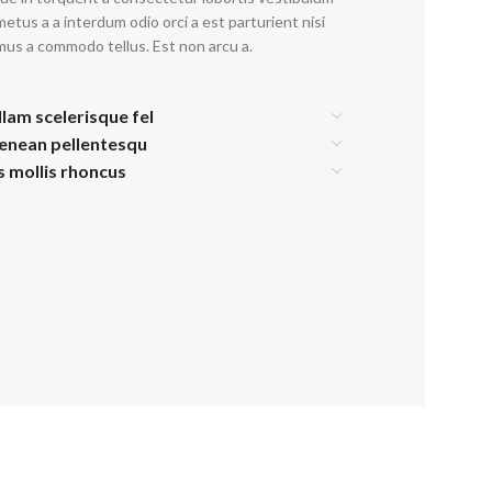
etus a a interdum odio orci a est parturient nisi
mus a commodo tellus. Est non arcu a.
llam scelerisque fel
aenean pellentesqu
is mollis rhoncus