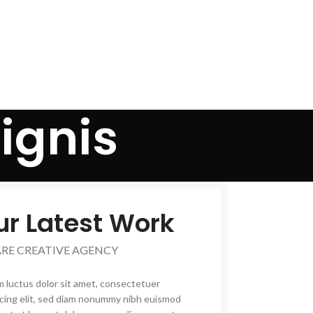
ignis
ur Latest Work
ARE CREATIVE AGENCY
 luctus dolor sit amet, consectetuer
scing elit, sed diam nonummy nibh euismod