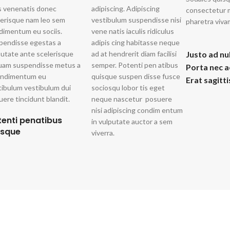
s venenatis donec
adipiscing. Adipiscing
consectetur m
lerisque nam leo sem
vestibulum suspendisse nisi
pharetra viva
dimentum eu sociis.
vene natis iaculis ridiculus
pendisse egestas a
adipis cing habitasse neque
putate ante scelerisque
ad at hendrerit diam facilisi
Justo ad nu
quam suspendisse metus a
semper. Potenti pen atibus
Porta nec 
ondimentum eu
quisque suspen disse fusce
Erat sagitt
tibulum vestibulum dui
sociosqu lobor tis eget
ere tincidunt blandit.
neque nascetur posuere
nisi adipiscing condim entum
tenti penatibus
in vulputate auctor a sem
isque
viverra.