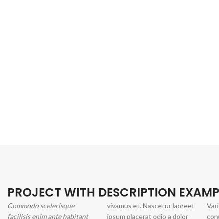
PROJECT WITH DESCRIPTION EXAMP
Commodo scelerisque
vivamus et. Nascetur laoreet
Vari
facilisis enim ante habitant
ipsum placerat odio a dolor
con