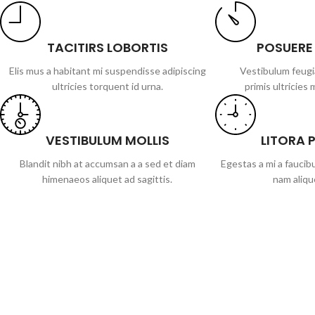
TACITIRS LOBORTIS
POSUERE
Elis mus a habitant mi suspendisse adipiscing
Vestibulum feugi
ultricies torquent id urna.
primis ultricies 
VESTIBULUM MOLLIS
LITORA 
Blandit nibh at accumsan a a sed et diam
Egestas a mi a fauci
himenaeos aliquet ad sagittis.
nam aliqu