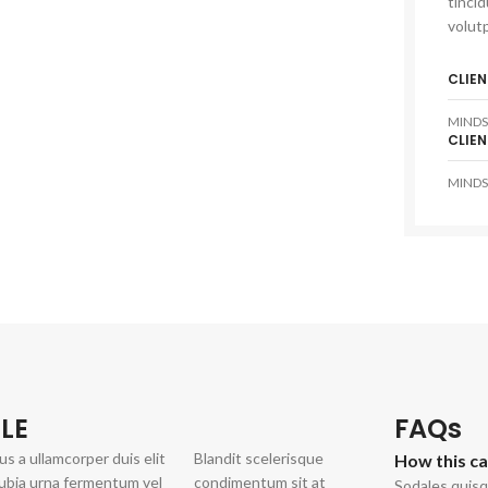
tinci
volutp
CLIEN
MINDS
CLIEN
MINDS
LE
FAQs
us a ullamcorper duis elit
Blandit scelerisque
How this c
ubia urna fermentum vel
condimentum sit at
Sodales quisq