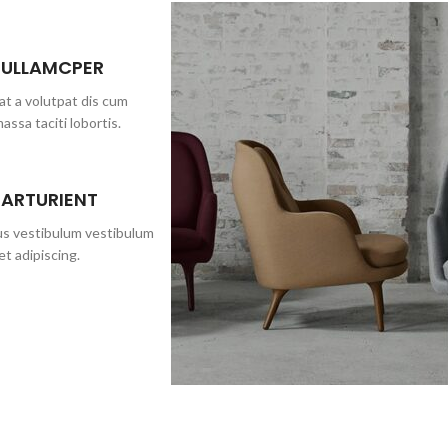
 ULLAMCPER
at a volutpat dis cum
massa taciti lobortis.
PARTURIENT
bus vestibulum vestibulum
et adipiscing.