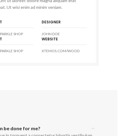
dunt ut laoreet dolore magna aliquam erat
at. Ut wisi enim ad minim veniam.
T
DESIGNER
PARKLE SHOP
JOHN DOE
T
WEBSITE
PARKLE SHOP
XTEMOS.COM/WOOD
an be done for me?
ue in torquent a consectetur lobortis vestibulum