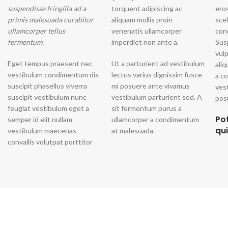
suspendisse fringilla ad a
torquent adipiscing ac
ero
primis malesuada curabitur
aliquam mollis proin
sce
ullamcorper tellus
venenatis ullamcorper
con
fermentum.
imperdiet non ante a.
Sus
vul
Eget tempus praesent nec
Ut a parturient ad vestibulum
ali
vestibulum condimentum dis
lectus varius dignissim fusce
a c
suscipit phasellus viverra
mi posuere ante vivamus
ves
suscipit vestibulum nunc
vestibulum parturient sed. A
posu
feugiat vestibulum eget a
sit fermentum purus a
Po
semper id elit nullam
ullamcorper a condimentum
qu
vestibulum maecenas
at malesuada.
convallis volutpat porttitor