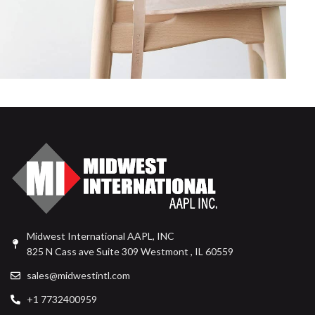
A lacus bibendum pulvinar
Furniture
Midwest International AAPL, INC
825 N Cass ave Suite 309 Westmont , IL 60559
sales@midwestintl.com
+1 7732400959