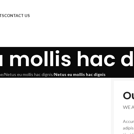
TS
CONTACT US
 mollis hac d
me
/
Netus eu mollis hac dignis
/
Netus eu mollis hac dignis
O
WE 
Accum
adipi